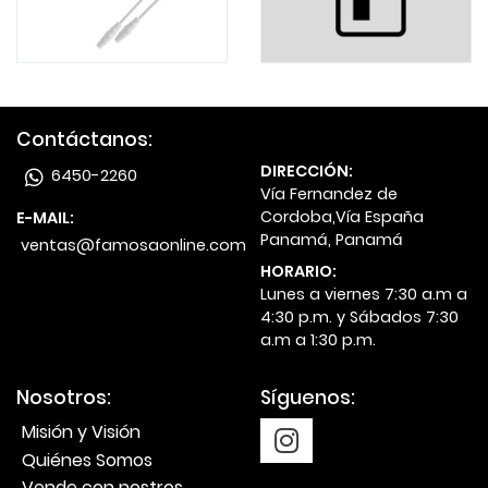
Contáctanos:
DIRECCIÓN:
6450-2260
Vía Fernandez de
Cordoba,Vía España
E-MAIL:
Panamá, Panamá
ventas@famosaonline.com
HORARIO:
Lunes a viernes 7:30 a.m a
4:30 p.m. y Sábados 7:30
a.m a 1:30 p.m.
Nosotros:
Síguenos:
Misión y Visión
Quiénes Somos
Vende con nostros